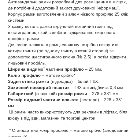
Антивандальні рамки розроблені для розміщення в місцях,
де потрібний додатковий захист друкованої інформації.
Корпус рамки виготовлений з алюмінієвого профілю 25 клік
системи.
У кожну деталь рамки вкручений потайний гвинт під
шестигранник, який запобігає відкриванню лицьового
профілю рамки.
Для зміни плаката в рамці спочатку потрібно викрутити
чотири гвинти (по одному гвинту в кожній стороні) за
допомогою шестигранного ключа (№ 2,5), а потім відкрити
лицьовий профіль.
Ширина видимої частини профілю
– 25 мм.
Колір профілю
– матове срібло*
Задня стінка рамки
(підкладка) – білий ПВХ.
Захисний прозорий пластик
- ПВХ антивідблиск 0,3 мм.
Габаритний
(зовнішній)
розмір рамки
– 278 х 381 мм.
Розмір видимої частини плаката
(постера) – 228 х 331
мм.
Ці рамки часто використовують для реклами в ліфтах, біля
входу в під'їзди, магазини та торгові центри.
* Стандартний колір профілю – матове срібло (анодований
алюміній).