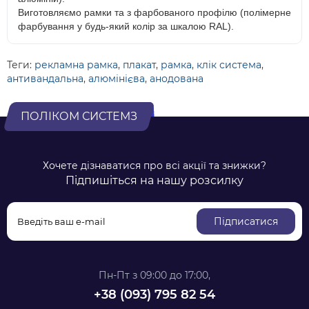
Виготовляємо рамки та з фарбованого профілю (полімерне
фарбування у будь-який колір за шкалою RAL).
Теги:
рекламна рамка
,
плакат
,
рамка
,
клік система
,
антивандальна
,
алюмінієва
,
анодована
ПОЛІКОМ СИСТЕМЗ
Хочете дізнаватися про всі акції та знижки?
Підпишіться на нашу розсилку
Підписатися
Пн-Пт з 09:00 до 17:00,
+38 ‎(093) 795 82 54