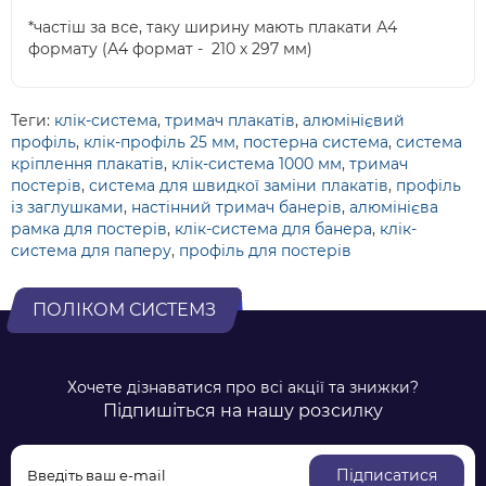
*частіш за все, таку ширину мають плакати А4
формату (А4 формат - 210 х 297 мм)
Теги:
клік-система
,
тримач плакатів
,
алюмінієвий
профіль
,
клік-профіль 25 мм
,
постерна система
,
система
кріплення плакатів
,
клік-система 1000 мм
,
тримач
постерів
,
система для швидкої заміни плакатів
,
профіль
із заглушками
,
настінний тримач банерів
,
алюмінієва
рамка для постерів
,
клік-система для банера
,
клік-
система для паперу
,
профіль для постерів
ПОЛІКОМ СИСТЕМЗ
Хочете дізнаватися про всі акції та знижки?
Підпишіться на нашу розсилку
Підписатися