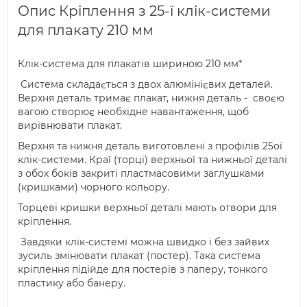
Опис Кріплення з 25-ї клік-системи
для плакату 210 мм
Клік-система для плакатів шириною 210 мм*
Система складається з двох алюмінієвих деталей.
Верхня деталь тримає плакат, нижня деталь - своєю
вагою створює необхідне навантаження, щоб
вирівнювати плакат.
Верхня та нижня деталь виготовлені з профілів 25ої
клік-системи. Краї (торці) верхньої та нижньої деталі
з обох боків закриті пластмасовими заглушками
(кришками) чорного кольору.
Торцеві кришки верхньої деталі мають отвори для
кріплення.
Завдяки клік-системі можна швидко і без зайвих
зусиль змінювати плакат (постер). Така система
кріплення підійде для постерів з паперу, тонкого
пластику або банеру.