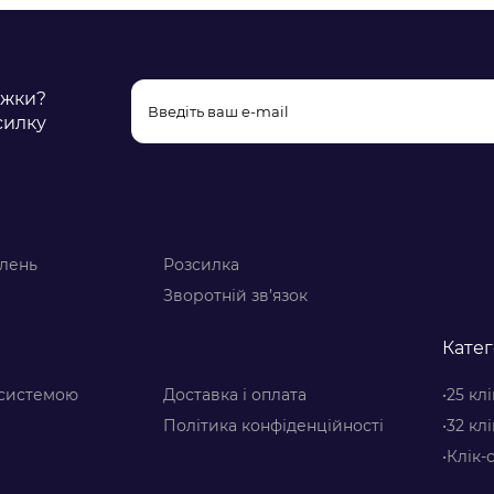
ижки?
силку
влень
Розсилка
Зворотній зв’язок
Катег
-системою
Доставка і оплата
•25 кл
Політика конфіденційності
•32 кл
•Клік-