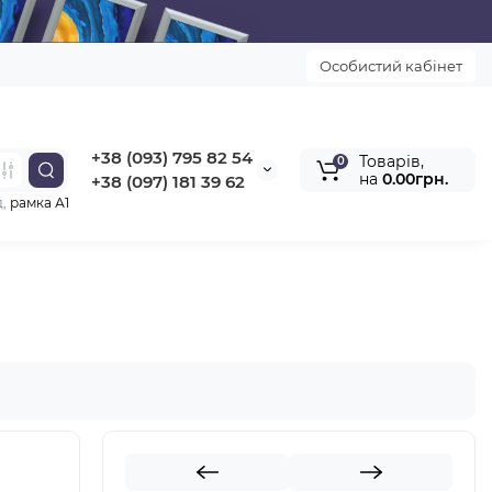
Особистий кабінет
+38 (093) 795 82 54
Товарів,
0
на
0.00грн.
+38 (097) 181 39 62
д,
рамка А1