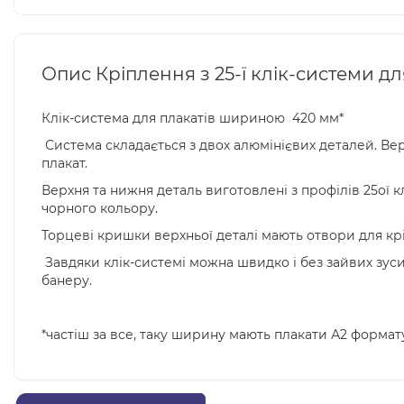
Опис Кріплення з 25-ї клік-системи д
Клік-система для плакатів шириною 420 мм*
Система складається з двох алюмінієвих деталей. Ве
плакат.
Верхня та нижня деталь виготовлені з профілів 25ої к
чорного кольору.
Торцеві кришки верхньої деталі мають отвори для кр
Завдяки клік-системі можна швидко і без зайвих зусил
банеру.
*частіш за все, таку ширину мають плакати А2 формату