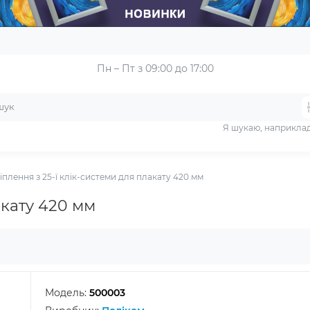
Пн – Пт з 09:00 до 17:00
Я шукаю, наприкла
іплення з 25-ї клік-системи для плакату 420 мм
акату 420 мм
Модель:
500003