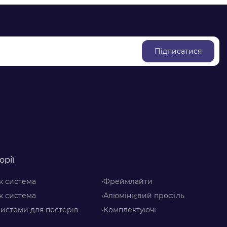
Підписатися
орії
ік система
•Фреймлайти
ік система
•Алюмінієвий профіль
системи для постерів
•Комплектуючі