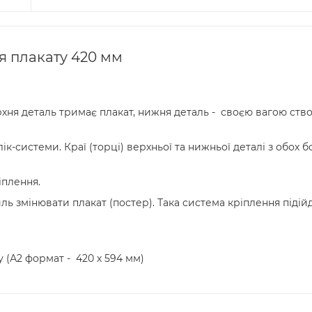
ля плакату 420 мм
рхня деталь тримає плакат, нижня деталь - своєю вагою ст
лік-системи. Краї (торці) верхньої та нижньої деталі з обо
іплення.
ь змінювати плакат (постер). Така система кріплення підійд
 (А2 формат - 420 х 594 мм)