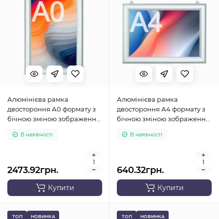
Алюмінієва рамка
Алюмінієва рамка
двостороння А0 формату з
двостороння А4 формату з
бічною зміною зображення
бічною зміною зображення
(вертикальна)
(горизонтальна)
В наявності
В наявності
2473.92грн.
640.32грн.
Купити
Купити
ТОП
НОВИНКА
ТОП
НОВИНКА